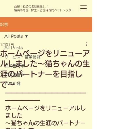
​西谷「ねこのお世話屋」／
横浜市旭区・保土ヶ谷区猫専門ペットシッター
記事
All Posts
1月31日
All Posts
ホームページをリニューア
サービス・営業情報
ルしました〜猫ちゃんの生
猫災害対策
涯のパートナーを目指し
猫健康管理
て〜
猫豆知識
━━━━━━━━━━━━━━
━━━━━━
ホームページをリニューアルし
ました
〜猫ちゃんの生涯のパートナー