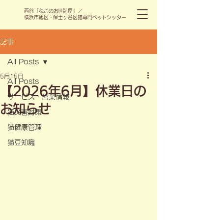
​西谷「ねこのお世話屋」／
横浜市旭区・保土ヶ谷区猫専門ペットシッター
記事
All Posts
5月15日
All Posts
【2026年6月】休業日の
サービス・営業情報
お知らせ
猫災害対策
猫健康管理
猫豆知識