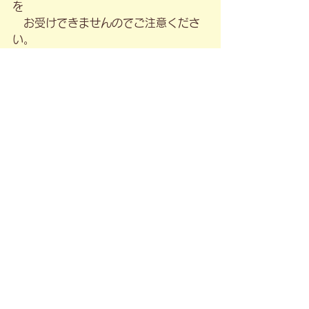
を
　お受けできませんのでご注意くださ
い。
━━━━━━━━━━━━━━━━━
━━━
【関連記事】
・【2026年5月】休業日のお知らせ
・【無料プレゼント刷新】LINE登録特
典を
　リニューアルしました！
・もしもの時、あなたは猫ちゃんを守
れますか？
　（防災手帳）
・「ずっと健康でいてほしい」その願
いを叶えるために
　（健康手帳）